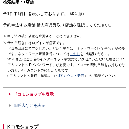
検索結果：1店舗
全1件中1件目を表示しております。(50音順)
予約申込する店舗/購入商品受取り店舗を選択してください。
申し込み後に店舗を変更することはできません。
予約手続きにはログインが必要です。
ドコモ回線にてアクセスいただいた場合は「ネットワーク暗証番号」が必要
です。ネットワーク暗証番号については
こちら
をご確認ください。
Wi-Fiまたはご自宅のインターネット環境にてアクセスいただいた場合は「d
アカウントのID／パスワード」が必要です。ドコモの契約回線をお持ちでな
い方も、dアカウントの発行が可能です。
dアカウントの発行・確認は「
dアカウント発行
」でご確認ください。
ドコモショップを表示
量販店などを表示
ドコモショップ