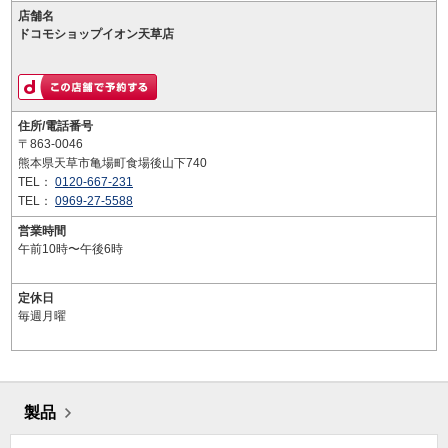
店舗名
ドコモショップイオン天草店
住所/電話番号
〒863-0046
熊本県天草市亀場町食場後山下740
TEL：
0120-667-231
TEL：
0969-27-5588
営業時間
午前10時〜午後6時
定休日
毎週月曜
製品