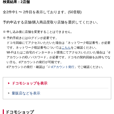
検索結果：2店舗
全2件中1 〜 2件目を表示しております。(50音順)
予約申込する店舗/購入商品受取り店舗を選択してください。
申し込み後に店舗を変更することはできません。
予約手続きにはログインが必要です。
ドコモ回線にてアクセスいただいた場合は「ネットワーク暗証番号」が必要
です。ネットワーク暗証番号については
こちら
をご確認ください。
Wi-Fiまたはご自宅のインターネット環境にてアクセスいただいた場合は「d
アカウントのID／パスワード」が必要です。ドコモの契約回線をお持ちでな
い方も、dアカウントの発行が可能です。
dアカウントの発行・確認は「
dアカウント発行
」でご確認ください。
ドコモショップを表示
量販店などを表示
ドコモショップ