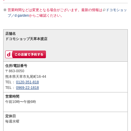
営業時間などは変更となる場合がございます。最新の情報は
ドコモショッ
プ／d garden
からご確認ください。
店舗名
ドコモショップ天草本渡店
住所/電話番号
〒863-0050
熊本県天草市丸尾町16-44
TEL：
0120-351-818
TEL：
0969-22-1818
営業時間
午前10時〜午後6時
定休日
毎週水曜