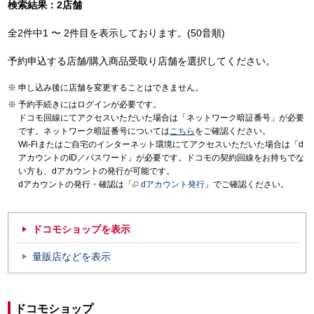
検索結果：2店舗
全2件中1 〜 2件目を表示しております。(50音順)
予約申込する店舗/購入商品受取り店舗を選択してください。
申し込み後に店舗を変更することはできません。
予約手続きにはログインが必要です。
ドコモ回線にてアクセスいただいた場合は「ネットワーク暗証番号」が必要
です。ネットワーク暗証番号については
こちら
をご確認ください。
Wi-Fiまたはご自宅のインターネット環境にてアクセスいただいた場合は「d
アカウントのID／パスワード」が必要です。ドコモの契約回線をお持ちでな
い方も、dアカウントの発行が可能です。
dアカウントの発行・確認は「
dアカウント発行
」でご確認ください。
ドコモショップを表示
量販店などを表示
ドコモショップ