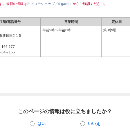
す。最新の情報は
ドコモショップ／d garden
からご確認ください。
住所/電話番号
営業時間
定休日
6
午前9時〜午後6時
第3水曜
新鉾田2-1-5
-166-177
-34-7166
このページの情報は役に立ちましたか？
はい
いいえ