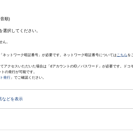
音順)
を選択してください。
せん。
「ネットワーク暗証番号」が必要です。ネットワーク暗証番号については
こちら
を
境にてアクセスいただいた場合は「dアカウントのID／パスワード」が必要です。ドコ
ントの発行が可能です。
ント発行
」でご確認ください。
店などを表示