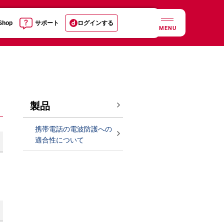
 Shop
サポート
ログインする
MENU
製品
携帯電話の電波防護への
適合性について