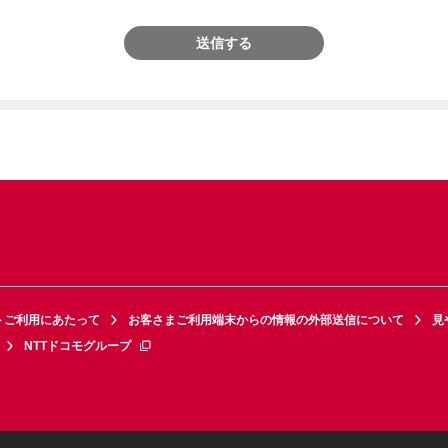
送信する
トご利用にあたって
お客さまご利用端末からの情報の外部送信について
見
NTTドコモグループ