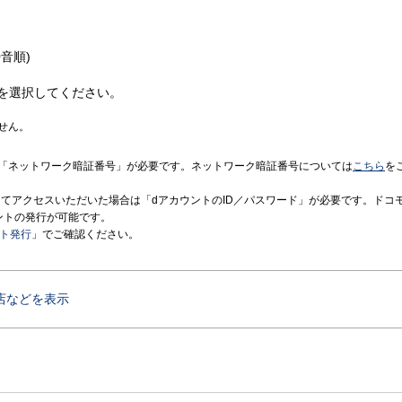
音順)
を選択してください。
せん。
「ネットワーク暗証番号」が必要です。ネットワーク暗証番号については
こちら
を
境にてアクセスいただいた場合は「dアカウントのID／パスワード」が必要です。ドコ
ントの発行が可能です。
ント発行
」でご確認ください。
店などを表示