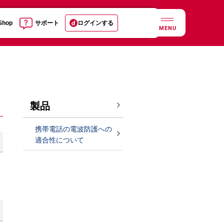
 Shop
サポート
ログインする
MENU
製品
携帯電話の電波防護への
適合性について