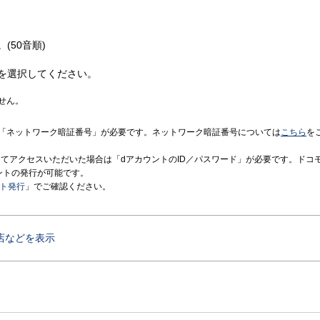
(50音順)
を選択してください。
せん。
「ネットワーク暗証番号」が必要です。ネットワーク暗証番号については
こちら
を
境にてアクセスいただいた場合は「dアカウントのID／パスワード」が必要です。ドコ
ントの発行が可能です。
ント発行
」でご確認ください。
店などを表示