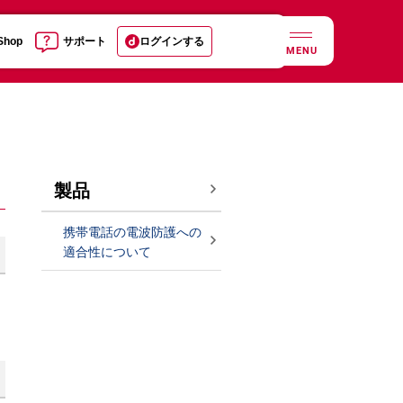
 Shop
サポート
ログインする
MENU
製品
携帯電話の電波防護への
適合性について