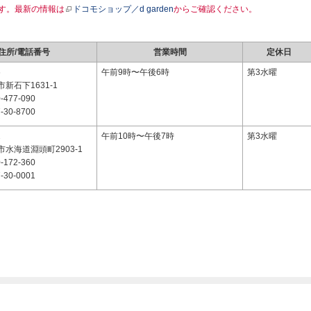
す。最新の情報は
ドコモショップ／d garden
からご確認ください。
住所/電話番号
営業時間
定休日
6
午前9時〜午後6時
第3水曜
新石下1631-1
-477-090
-30-8700
2
午前10時〜午後7時
第3水曜
水海道淵頭町2903-1
-172-360
-30-0001