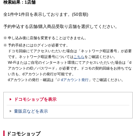
検索結果：1店舗
全1件中1件目を表示しております。(50音順)
予約申込する店舗/購入商品受取り店舗を選択してください。
申し込み後に店舗を変更することはできません。
予約手続きにはログインが必要です。
ドコモ回線にてアクセスいただいた場合は「ネットワーク暗証番号」が必要
です。ネットワーク暗証番号については
こちら
をご確認ください。
Wi-Fiまたはご自宅のインターネット環境にてアクセスいただいた場合は「d
アカウントのID／パスワード」が必要です。ドコモの契約回線をお持ちでな
い方も、dアカウントの発行が可能です。
dアカウントの発行・確認は「
dアカウント発行
」でご確認ください。
ドコモショップを表示
量販店などを表示
ドコモショップ