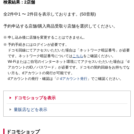
検索結果：2店舗
全2件中1 〜 2件目を表示しております。(50音順)
予約申込する店舗/購入商品受取り店舗を選択してください。
申し込み後に店舗を変更することはできません。
予約手続きにはログインが必要です。
ドコモ回線にてアクセスいただいた場合は「ネットワーク暗証番号」が必要
です。ネットワーク暗証番号については
こちら
をご確認ください。
Wi-Fiまたはご自宅のインターネット環境にてアクセスいただいた場合は「d
アカウントのID／パスワード」が必要です。ドコモの契約回線をお持ちでな
い方も、dアカウントの発行が可能です。
dアカウントの発行・確認は「
dアカウント発行
」でご確認ください。
ドコモショップを表示
量販店などを表示
ドコモショップ