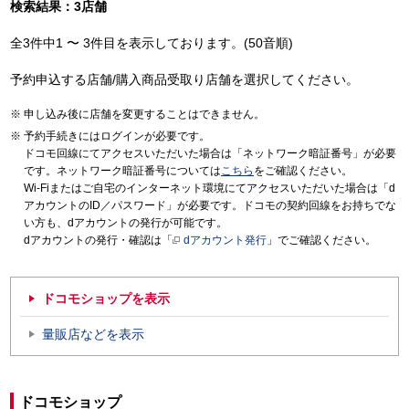
検索結果：3店舗
全3件中1 〜 3件目を表示しております。(50音順)
予約申込する店舗/購入商品受取り店舗を選択してください。
申し込み後に店舗を変更することはできません。
予約手続きにはログインが必要です。
ドコモ回線にてアクセスいただいた場合は「ネットワーク暗証番号」が必要
です。ネットワーク暗証番号については
こちら
をご確認ください。
Wi-Fiまたはご自宅のインターネット環境にてアクセスいただいた場合は「d
アカウントのID／パスワード」が必要です。ドコモの契約回線をお持ちでな
い方も、dアカウントの発行が可能です。
dアカウントの発行・確認は「
dアカウント発行
」でご確認ください。
ドコモショップを表示
量販店などを表示
ドコモショップ