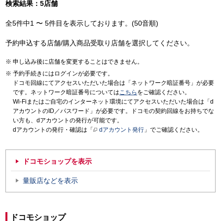
検索結果：5店舗
全5件中1 〜 5件目を表示しております。(50音順)
予約申込する店舗/購入商品受取り店舗を選択してください。
申し込み後に店舗を変更することはできません。
予約手続きにはログインが必要です。
ドコモ回線にてアクセスいただいた場合は「ネットワーク暗証番号」が必要
です。ネットワーク暗証番号については
こちら
をご確認ください。
Wi-Fiまたはご自宅のインターネット環境にてアクセスいただいた場合は「d
アカウントのID／パスワード」が必要です。ドコモの契約回線をお持ちでな
い方も、dアカウントの発行が可能です。
dアカウントの発行・確認は「
dアカウント発行
」でご確認ください。
ドコモショップを表示
量販店などを表示
ドコモショップ