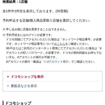
検索結果：1店舗
全1件中1件目を表示しております。(50音順)
予約申込する店舗/購入商品受取り店舗を選択してください。
申し込み後に店舗を変更することはできません。
予約手続きにはログインが必要です。
ドコモ回線にてアクセスいただいた場合は「ネットワーク暗証番号」が必要
です。ネットワーク暗証番号については
こちら
をご確認ください。
Wi-Fiまたはご自宅のインターネット環境にてアクセスいただいた場合は「d
アカウントのID／パスワード」が必要です。ドコモの契約回線をお持ちでな
い方も、dアカウントの発行が可能です。
dアカウントの発行・確認は「
dアカウント発行
」でご確認ください。
ドコモショップを表示
量販店などを表示
ドコモショップ