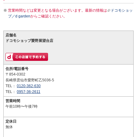
営業時間などは変更となる場合がございます。最新の情報は
ドコモショッ
プ／d garden
からご確認ください。
店舗名
ドコモショップ愛野展望台店
住所/電話番号
〒854-0302
長崎県雲仙市愛野町乙5036-5
TEL：
0120-362-630
TEL：
0957-36-2611
営業時間
午前10時〜午後7時
定休日
無休