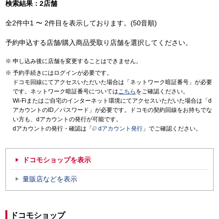
検索結果：2店舗
全2件中1 〜 2件目を表示しております。(50音順)
予約申込する店舗/購入商品受取り店舗を選択してください。
申し込み後に店舗を変更することはできません。
予約手続きにはログインが必要です。
ドコモ回線にてアクセスいただいた場合は「ネットワーク暗証番号」が必要
です。ネットワーク暗証番号については
こちら
をご確認ください。
Wi-Fiまたはご自宅のインターネット環境にてアクセスいただいた場合は「d
アカウントのID／パスワード」が必要です。ドコモの契約回線をお持ちでな
い方も、dアカウントの発行が可能です。
dアカウントの発行・確認は「
dアカウント発行
」でご確認ください。
ドコモショップを表示
量販店などを表示
ドコモショップ