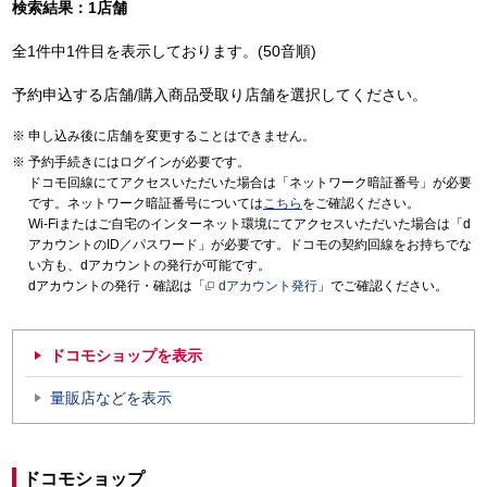
検索結果：1店舗
全1件中1件目を表示しております。(50音順)
予約申込する店舗/購入商品受取り店舗を選択してください。
申し込み後に店舗を変更することはできません。
予約手続きにはログインが必要です。
ドコモ回線にてアクセスいただいた場合は「ネットワーク暗証番号」が必要
です。ネットワーク暗証番号については
こちら
をご確認ください。
Wi-Fiまたはご自宅のインターネット環境にてアクセスいただいた場合は「d
アカウントのID／パスワード」が必要です。ドコモの契約回線をお持ちでな
い方も、dアカウントの発行が可能です。
dアカウントの発行・確認は「
dアカウント発行
」でご確認ください。
ドコモショップを表示
量販店などを表示
ドコモショップ