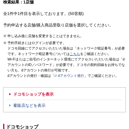
検索結果：1店舗
全1件中1件目を表示しております。(50音順)
予約申込する店舗/購入商品受取り店舗を選択してください。
申し込み後に店舗を変更することはできません。
予約手続きにはログインが必要です。
ドコモ回線にてアクセスいただいた場合は「ネットワーク暗証番号」が必要
です。ネットワーク暗証番号については
こちら
をご確認ください。
Wi-Fiまたはご自宅のインターネット環境にてアクセスいただいた場合は「d
アカウントのID／パスワード」が必要です。ドコモの契約回線をお持ちでな
い方も、dアカウントの発行が可能です。
dアカウントの発行・確認は「
dアカウント発行
」でご確認ください。
ドコモショップを表示
量販店などを表示
ドコモショップ