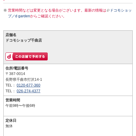
営業時間などは変更となる場合がございます。最新の情報は
ドコモショッ
プ／d garden
からご確認ください。
店舗名
ドコモショップ千曲店
住所/電話番号
〒387-0014
長野県千曲市打沢14-1
TEL：
0120-677-360
TEL：
026-274-4377
営業時間
午前9時〜午後6時
定休日
無休