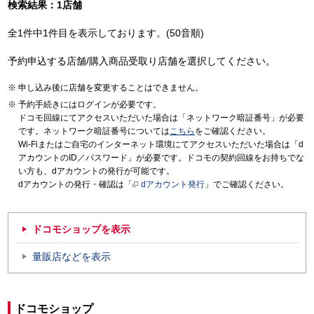
検索結果：1店舗
全1件中1件目を表示しております。(50音順)
予約申込する店舗/購入商品受取り店舗を選択してください。
申し込み後に店舗を変更することはできません。
予約手続きにはログインが必要です。
ドコモ回線にてアクセスいただいた場合は「ネットワーク暗証番号」が必要
です。ネットワーク暗証番号については
こちら
をご確認ください。
Wi-Fiまたはご自宅のインターネット環境にてアクセスいただいた場合は「d
アカウントのID／パスワード」が必要です。ドコモの契約回線をお持ちでな
い方も、dアカウントの発行が可能です。
dアカウントの発行・確認は「
dアカウント発行
」でご確認ください。
ドコモショップを表示
量販店などを表示
ドコモショップ