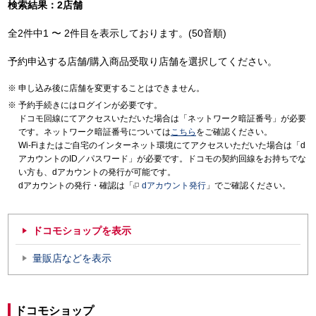
検索結果：2店舗
全2件中1 〜 2件目を表示しております。(50音順)
予約申込する店舗/購入商品受取り店舗を選択してください。
申し込み後に店舗を変更することはできません。
予約手続きにはログインが必要です。
ドコモ回線にてアクセスいただいた場合は「ネットワーク暗証番号」が必要
です。ネットワーク暗証番号については
こちら
をご確認ください。
Wi-Fiまたはご自宅のインターネット環境にてアクセスいただいた場合は「d
アカウントのID／パスワード」が必要です。ドコモの契約回線をお持ちでな
い方も、dアカウントの発行が可能です。
dアカウントの発行・確認は「
dアカウント発行
」でご確認ください。
ドコモショップを表示
量販店などを表示
ドコモショップ