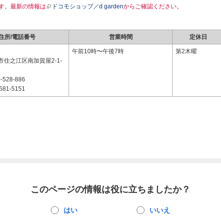
す。最新の情報は
ドコモショップ／d garden
からご確認ください。
住所/電話番号
営業時間
定休日
5
午前10時〜午後7時
第2木曜
住之江区南加賀屋2-1-
-528-886
681-5151
このページの情報は役に立ちましたか？
はい
いいえ