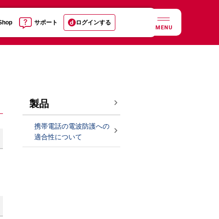
 Shop
サポート
ログインする
MENU
製品
携帯電話の電波防護への
適合性について