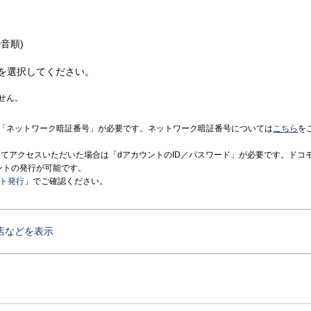
音順)
を選択してください。
せん。
「ネットワーク暗証番号」が必要です。ネットワーク暗証番号については
こちら
を
境にてアクセスいただいた場合は「dアカウントのID／パスワード」が必要です。ドコ
ントの発行が可能です。
ント発行
」でご確認ください。
店などを表示