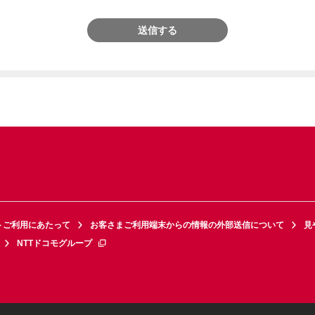
送信する
トご利用にあたって
お客さまご利用端末からの情報の外部送信について
見
NTTドコモグループ