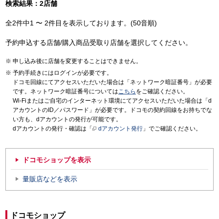
検索結果：2店舗
全2件中1 〜 2件目を表示しております。(50音順)
予約申込する店舗/購入商品受取り店舗を選択してください。
申し込み後に店舗を変更することはできません。
予約手続きにはログインが必要です。
ドコモ回線にてアクセスいただいた場合は「ネットワーク暗証番号」が必要
です。ネットワーク暗証番号については
こちら
をご確認ください。
Wi-Fiまたはご自宅のインターネット環境にてアクセスいただいた場合は「d
アカウントのID／パスワード」が必要です。ドコモの契約回線をお持ちでな
い方も、dアカウントの発行が可能です。
dアカウントの発行・確認は「
dアカウント発行
」でご確認ください。
ドコモショップを表示
量販店などを表示
ドコモショップ