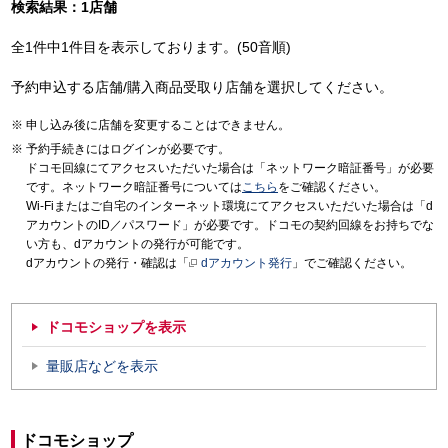
検索結果：1店舗
全1件中1件目を表示しております。(50音順)
予約申込する店舗/購入商品受取り店舗を選択してください。
申し込み後に店舗を変更することはできません。
予約手続きにはログインが必要です。
ドコモ回線にてアクセスいただいた場合は「ネットワーク暗証番号」が必要
です。ネットワーク暗証番号については
こちら
をご確認ください。
Wi-Fiまたはご自宅のインターネット環境にてアクセスいただいた場合は「d
アカウントのID／パスワード」が必要です。ドコモの契約回線をお持ちでな
い方も、dアカウントの発行が可能です。
dアカウントの発行・確認は「
dアカウント発行
」でご確認ください。
ドコモショップを表示
量販店などを表示
ドコモショップ