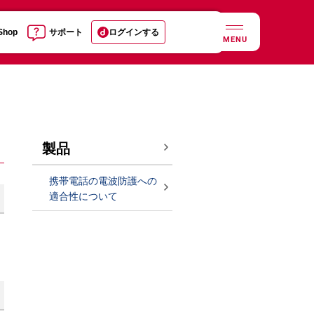
 Shop
サポート
ログインする
MENU
製品
携帯電話の電波防護への
適合性について