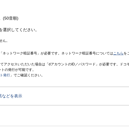
(50音順)
を選択してください。
せん。
「ネットワーク暗証番号」が必要です。ネットワーク暗証番号については
こちら
を
境にてアクセスいただいた場合は「dアカウントのID／パスワード」が必要です。ドコ
ントの発行が可能です。
ント発行
」でご確認ください。
店などを表示