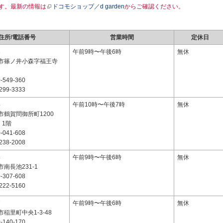
す。最新の情報は
ドコモショップ／d garden
からご確認ください。
住所/電話番号
営業時間
定休日
3
午前9時〜午後6時
無休
市篠ノ井小森字福王寺
-549-360
299-3333
4
午前10時〜午後7時
無休
市鶴賀問御所町1200
C 1階
-041-608
238-2008
4
午前9時〜午後6時
無休
南長池231-1
-307-608
222-5160
7
午前9時〜午後6時
無休
稲里町中央1-3-48
-140-170