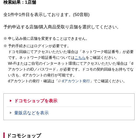
検索結果：1店舗
全1件中1件目を表示しております。(50音順)
予約申込する店舗/購入商品受取り店舗を選択してください。
申し込み後に店舗を変更することはできません。
予約手続きにはログインが必要です。
ドコモ回線にてアクセスいただいた場合は「ネットワーク暗証番号」が必要
です。ネットワーク暗証番号については
こちら
をご確認ください。
Wi-Fiまたはご自宅のインターネット環境にてアクセスいただいた場合は「d
アカウントのID／パスワード」が必要です。ドコモの契約回線をお持ちでな
い方も、dアカウントの発行が可能です。
dアカウントの発行・確認は「
dアカウント発行
」でご確認ください。
ドコモショップを表示
量販店などを表示
ドコモショップ