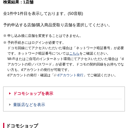
検索結果：1店舗
全1件中1件目を表示しております。(50音順)
予約申込する店舗/購入商品受取り店舗を選択してください。
申し込み後に店舗を変更することはできません。
予約手続きにはログインが必要です。
ドコモ回線にてアクセスいただいた場合は「ネットワーク暗証番号」が必要
です。ネットワーク暗証番号については
こちら
をご確認ください。
Wi-Fiまたはご自宅のインターネット環境にてアクセスいただいた場合は「d
アカウントのID／パスワード」が必要です。ドコモの契約回線をお持ちでな
い方も、dアカウントの発行が可能です。
dアカウントの発行・確認は「
dアカウント発行
」でご確認ください。
ドコモショップを表示
量販店などを表示
ドコモショップ