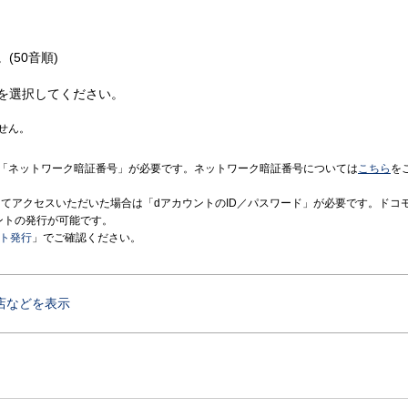
(50音順)
を選択してください。
せん。
「ネットワーク暗証番号」が必要です。ネットワーク暗証番号については
こちら
を
境にてアクセスいただいた場合は「dアカウントのID／パスワード」が必要です。ドコ
ントの発行が可能です。
ント発行
」でご確認ください。
店などを表示