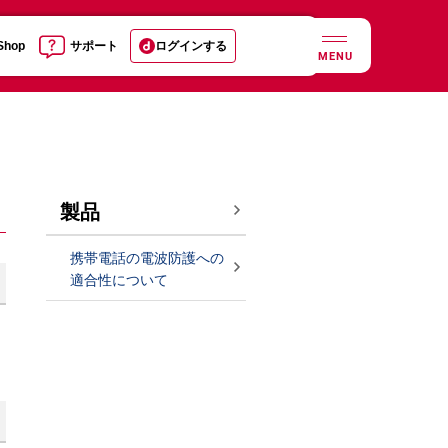
 Shop
サポート
ログインする
MENU
製品
携帯電話の電波防護への
適合性について