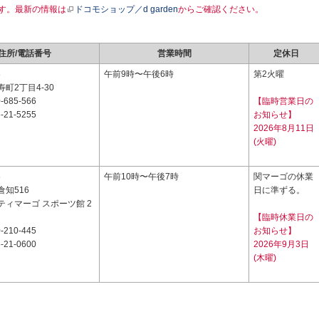
す。最新の情報は
ドコモショップ／d garden
からご確認ください。
住所/電話番号
営業時間
定休日
8
午前9時〜午後6時
第2火曜
町2丁目4-30
-685-566
【臨時営業日の
-21-5255
お知らせ】
2026年8月11日
(火曜)
6
午前10時〜午後7時
関マーゴの休業
知516
日に準ずる。
ティマーゴ スポーツ館 2
【臨時休業日の
-210-445
お知らせ】
-21-0600
2026年9月3日
(木曜)