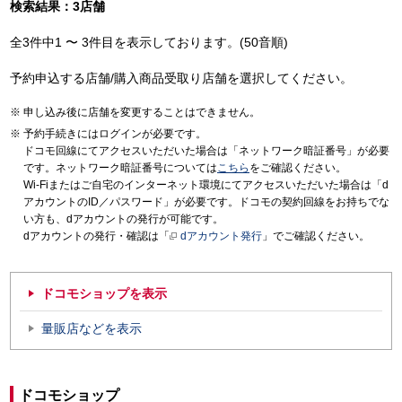
検索結果：3店舗
全3件中1 〜 3件目を表示しております。(50音順)
予約申込する店舗/購入商品受取り店舗を選択してください。
申し込み後に店舗を変更することはできません。
予約手続きにはログインが必要です。
ドコモ回線にてアクセスいただいた場合は「ネットワーク暗証番号」が必要
です。ネットワーク暗証番号については
こちら
をご確認ください。
Wi-Fiまたはご自宅のインターネット環境にてアクセスいただいた場合は「d
アカウントのID／パスワード」が必要です。ドコモの契約回線をお持ちでな
い方も、dアカウントの発行が可能です。
dアカウントの発行・確認は「
dアカウント発行
」でご確認ください。
ドコモショップを表示
量販店などを表示
ドコモショップ