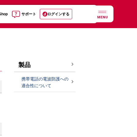
 Shop
サポート
ログインする
MENU
製品
携帯電話の電波防護への
適合性について