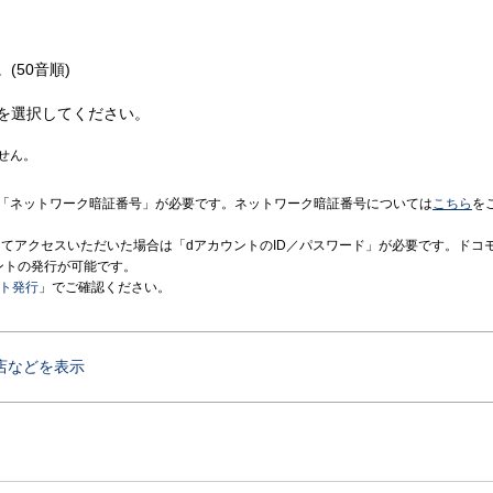
(50音順)
を選択してください。
せん。
「ネットワーク暗証番号」が必要です。ネットワーク暗証番号については
こちら
を
境にてアクセスいただいた場合は「dアカウントのID／パスワード」が必要です。ドコ
ントの発行が可能です。
ント発行
」でご確認ください。
店などを表示