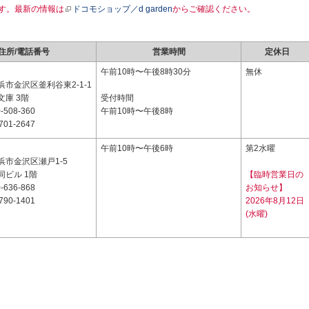
す。最新の情報は
ドコモショップ／d garden
からご確認ください。
住所/電話番号
営業時間
定休日
2
午前10時〜午後8時30分
無休
市金沢区釜利谷東2-1-1
庫 3階
受付時間
-508-360
午前10時〜午後8時
701-2647
7
午前10時〜午後6時
第2水曜
浜市金沢区瀬戸1-5
同ビル 1階
【臨時営業日の
-636-868
お知らせ】
790-1401
2026年8月12日
(水曜)