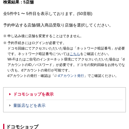
検索結果：5店舗
全5件中1 〜 5件目を表示しております。(50音順)
予約申込する店舗/購入商品受取り店舗を選択してください。
申し込み後に店舗を変更することはできません。
予約手続きにはログインが必要です。
ドコモ回線にてアクセスいただいた場合は「ネットワーク暗証番号」が必要
です。ネットワーク暗証番号については
こちら
をご確認ください。
Wi-Fiまたはご自宅のインターネット環境にてアクセスいただいた場合は「d
アカウントのID／パスワード」が必要です。ドコモの契約回線をお持ちでな
い方も、dアカウントの発行が可能です。
dアカウントの発行・確認は「
dアカウント発行
」でご確認ください。
ドコモショップを表示
量販店などを表示
ドコモショップ