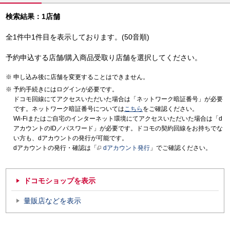
検索結果：1店舗
全1件中1件目を表示しております。(50音順)
予約申込する店舗/購入商品受取り店舗を選択してください。
申し込み後に店舗を変更することはできません。
予約手続きにはログインが必要です。
ドコモ回線にてアクセスいただいた場合は「ネットワーク暗証番号」が必要
です。ネットワーク暗証番号については
こちら
をご確認ください。
Wi-Fiまたはご自宅のインターネット環境にてアクセスいただいた場合は「d
アカウントのID／パスワード」が必要です。ドコモの契約回線をお持ちでな
い方も、dアカウントの発行が可能です。
dアカウントの発行・確認は「
dアカウント発行
」でご確認ください。
ドコモショップを表示
量販店などを表示