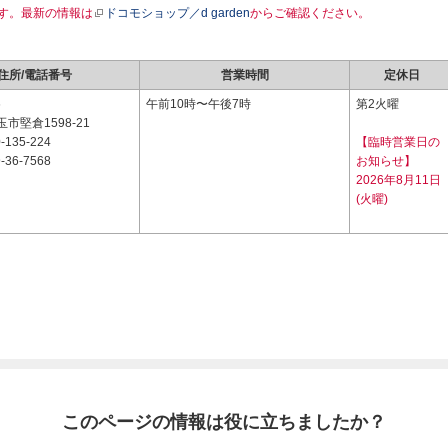
す。最新の情報は
ドコモショップ／d garden
からご確認ください。
住所/電話番号
営業時間
定休日
6
午前10時〜午後7時
第2火曜
市堅倉1598-21
-135-224
【臨時営業日の
-36-7568
お知らせ】
2026年8月11日
(火曜)
このページの情報は役に立ちましたか？