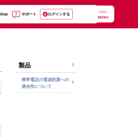
 Shop
サポート
ログインする
MENU
製品
携帯電話の電波防護への
適合性について