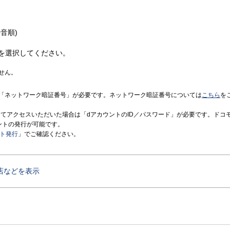
音順)
を選択してください。
せん。
「ネットワーク暗証番号」が必要です。ネットワーク暗証番号については
こちら
を
境にてアクセスいただいた場合は「dアカウントのID／パスワード」が必要です。ドコ
ントの発行が可能です。
ント発行
」でご確認ください。
店などを表示