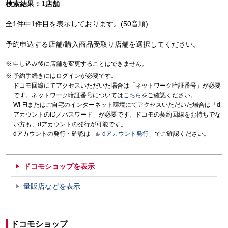
検索結果：1店舗
全1件中1件目を表示しております。(50音順)
予約申込する店舗/購入商品受取り店舗を選択してください。
申し込み後に店舗を変更することはできません。
予約手続きにはログインが必要です。
ドコモ回線にてアクセスいただいた場合は「ネットワーク暗証番号」が必要
です。ネットワーク暗証番号については
こちら
をご確認ください。
Wi-Fiまたはご自宅のインターネット環境にてアクセスいただいた場合は「d
アカウントのID／パスワード」が必要です。ドコモの契約回線をお持ちでな
い方も、dアカウントの発行が可能です。
dアカウントの発行・確認は「
dアカウント発行
」でご確認ください。
ドコモショップを表示
量販店などを表示
ドコモショップ