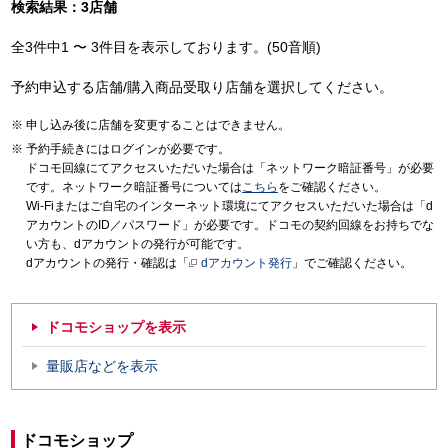
検索結果：3店舗
全3件中1 〜 3件目を表示しております。(50音順)
予約申込する店舗/購入商品受取り店舗を選択してください。
申し込み後に店舗を変更することはできません。
予約手続きにはログインが必要です。
ドコモ回線にてアクセスいただいた場合は「ネットワーク暗証番号」が必要
です。ネットワーク暗証番号については
こちら
をご確認ください。
Wi-Fiまたはご自宅のインターネット環境にてアクセスいただいた場合は「d
アカウントのID／パスワード」が必要です。ドコモの契約回線をお持ちでな
い方も、dアカウントの発行が可能です。
dアカウントの発行・確認は「
dアカウント発行
」でご確認ください。
ドコモショップを表示
量販店などを表示
ドコモショップ