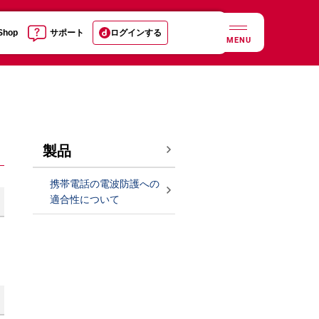
 Shop
サポート
ログインする
MENU
製品
携帯電話の電波防護への
適合性について