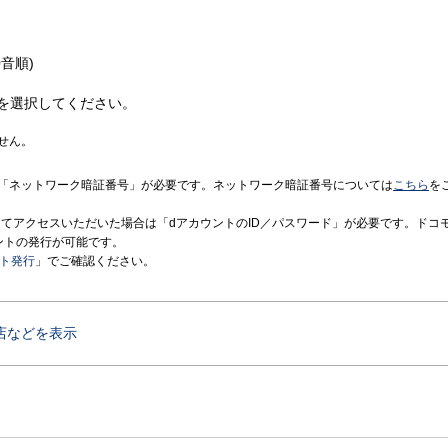
音順)
を選択してください。
せん。
「ネットワーク暗証番号」が必要です。ネットワーク暗証番号については
こちら
を
境にてアクセスいただいた場合は「dアカウントのID／パスワード」が必要です。ドコ
ントの発行が可能です。
ント発行
」でご確認ください。
店などを表示