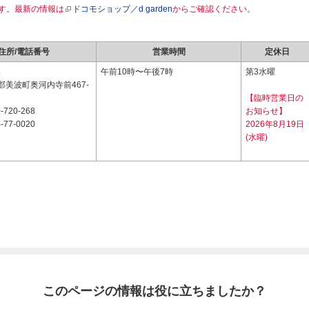
す。最新の情報は
ドコモショップ／d garden
からご確認ください。
住所/電話番号
営業時間
定休日
5
午前10時〜午後7時
第3水曜
郡美波町奥河内寺前467-
【臨時営業日の
-720-268
お知らせ】
-77-0020
2026年8月19日
(水曜)
このページの情報は役に立ちましたか？