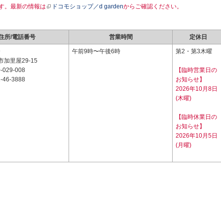
す。最新の情報は
ドコモショップ／d garden
からご確認ください。
住所/電話番号
営業時間
定休日
9
午前9時〜午後6時
第2・第3木曜
加里屋29-15
-029-008
【臨時営業日の
-46-3888
お知らせ】
2026年10月8日
(木曜)
【臨時休業日の
お知らせ】
2026年10月5日
(月曜)