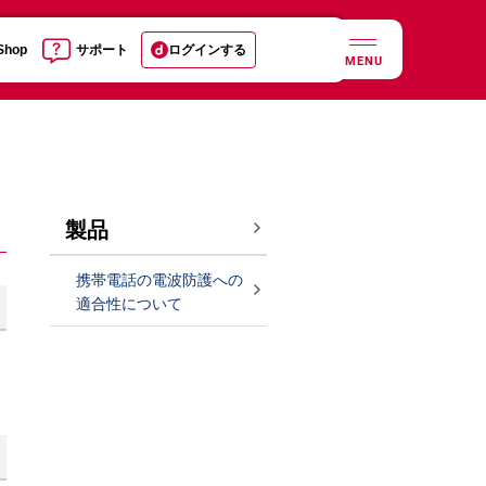
 Shop
サポート
ログインする
MENU
製品
携帯電話の電波防護への
適合性について