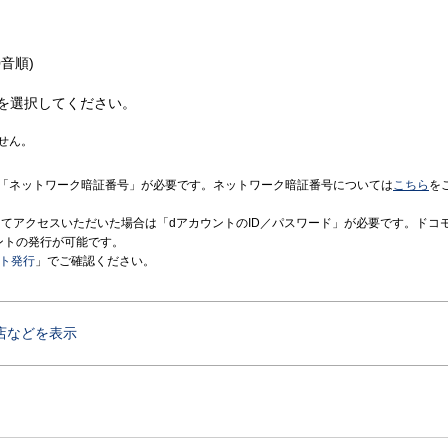
音順)
を選択してください。
せん。
「ネットワーク暗証番号」が必要です。ネットワーク暗証番号については
こちら
を
境にてアクセスいただいた場合は「dアカウントのID／パスワード」が必要です。ドコ
ントの発行が可能です。
ント発行
」でご確認ください。
店などを表示