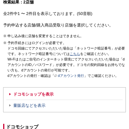
検索結果：2店舗
全2件中1 〜 2件目を表示しております。(50音順)
予約申込する店舗/購入商品受取り店舗を選択してください。
申し込み後に店舗を変更することはできません。
予約手続きにはログインが必要です。
ドコモ回線にてアクセスいただいた場合は「ネットワーク暗証番号」が必要
です。ネットワーク暗証番号については
こちら
をご確認ください。
Wi-Fiまたはご自宅のインターネット環境にてアクセスいただいた場合は「d
アカウントのID／パスワード」が必要です。ドコモの契約回線をお持ちでな
い方も、dアカウントの発行が可能です。
dアカウントの発行・確認は「
dアカウント発行
」でご確認ください。
ドコモショップを表示
量販店などを表示
ドコモショップ