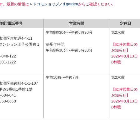
す。最新の情報は
ドコモショップ／d garden
からご確認ください。
住所/電話番号
営業時間
定休日
2
午前9時30分〜午後6時30分
第2水曜
灘区岸地通4-4-11
マンション王子公園東 1
※受付時間
【臨時休業日の
午前9時30分〜午後5時30分
お知らせ】
-848-122
2026年8月13日
801-1222
(木曜)
7
午前10時〜午後7時
第2木曜
灘区備後町4-1-1-107
道3番街1番館 1階
【臨時営業日の
-684-041
お知らせ】
858-6868
2026年8月13日
(木曜)