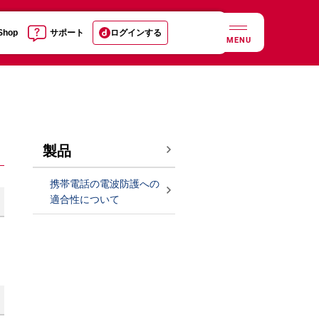
 Shop
サポート
ログインする
MENU
製品
携帯電話の電波防護への
適合性について