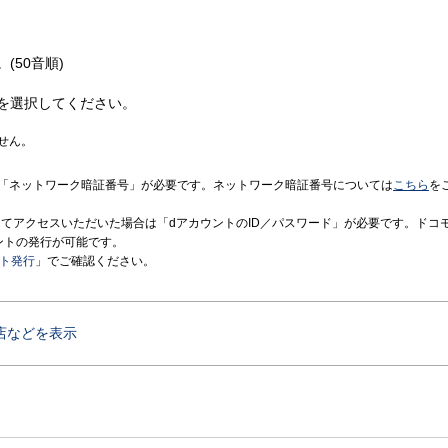
(50音順)
を選択してください。
せん。
「ネットワーク暗証番号」が必要です。ネットワーク暗証番号については
こちら
を
境にてアクセスいただいた場合は「dアカウントのID／パスワード」が必要です。ドコ
ントの発行が可能です。
ント発行
」でご確認ください。
店などを表示