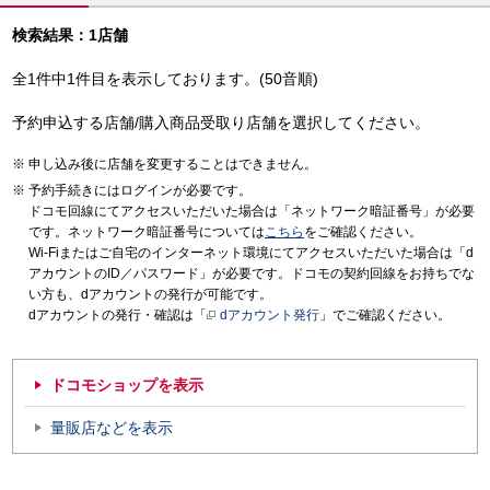
検索結果：1店舗
全1件中1件目を表示しております。(50音順)
予約申込する店舗/購入商品受取り店舗を選択してください。
申し込み後に店舗を変更することはできません。
予約手続きにはログインが必要です。
ドコモ回線にてアクセスいただいた場合は「ネットワーク暗証番号」が必要
です。ネットワーク暗証番号については
こちら
をご確認ください。
Wi-Fiまたはご自宅のインターネット環境にてアクセスいただいた場合は「d
アカウントのID／パスワード」が必要です。ドコモの契約回線をお持ちでな
い方も、dアカウントの発行が可能です。
dアカウントの発行・確認は「
dアカウント発行
」でご確認ください。
ドコモショップを表示
量販店などを表示