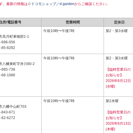
す。最新の情報は
ドコモショップ／d garden
からご確認ください。
住所/電話番号
営業時間
定休日
1
午前10時〜午後7時
第2・第3水曜
市高月町東物部1-1
-696-056
-85-8282
1
午前10時〜午後7時
第2・第3水曜
八幡東町字井川80-2
-685-738
【臨時営業日の
-68-1088
お知らせ】
2026年8月12日
(水曜)
1
午前10時〜午後7時
第2木曜
市八幡中山町703
-843-671
【臨時営業日の
-62-6272
お知らせ】
2026年8月13日
(木曜)