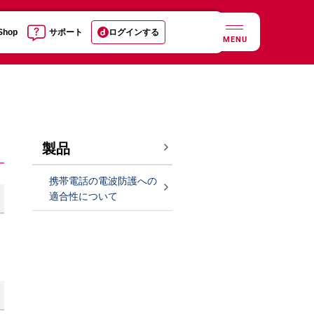
 Shop
サポート
ログインする
MENU
製品
携帯電話の電波防護への
適合性について