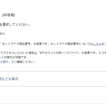
(50音順)
を選択してください。
せん。
「ネットワーク暗証番号」が必要です。ネットワーク暗証番号については
こちら
を
境にてアクセスいただいた場合は「dアカウントのID／パスワード」が必要です。ドコ
ントの発行が可能です。
ント発行
」でご確認ください。
店などを表示