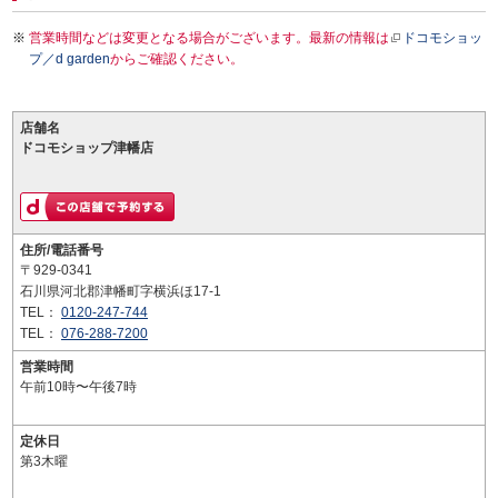
営業時間などは変更となる場合がございます。最新の情報は
ドコモショッ
プ／d garden
からご確認ください。
店舗名
ドコモショップ津幡店
住所/電話番号
〒929-0341
石川県河北郡津幡町字横浜ほ17-1
TEL：
0120-247-744
TEL：
076-288-7200
営業時間
午前10時〜午後7時
定休日
第3木曜