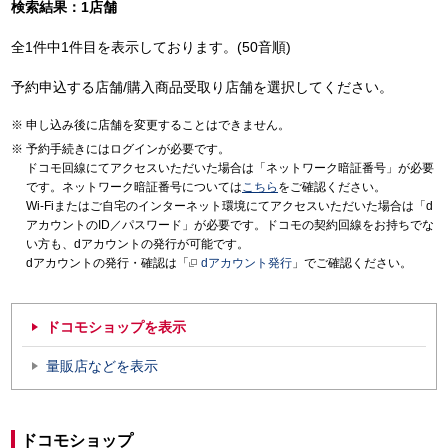
検索結果：1店舗
全1件中1件目を表示しております。(50音順)
予約申込する店舗/購入商品受取り店舗を選択してください。
申し込み後に店舗を変更することはできません。
予約手続きにはログインが必要です。
ドコモ回線にてアクセスいただいた場合は「ネットワーク暗証番号」が必要
です。ネットワーク暗証番号については
こちら
をご確認ください。
Wi-Fiまたはご自宅のインターネット環境にてアクセスいただいた場合は「d
アカウントのID／パスワード」が必要です。ドコモの契約回線をお持ちでな
い方も、dアカウントの発行が可能です。
dアカウントの発行・確認は「
dアカウント発行
」でご確認ください。
ドコモショップを表示
量販店などを表示
ドコモショップ