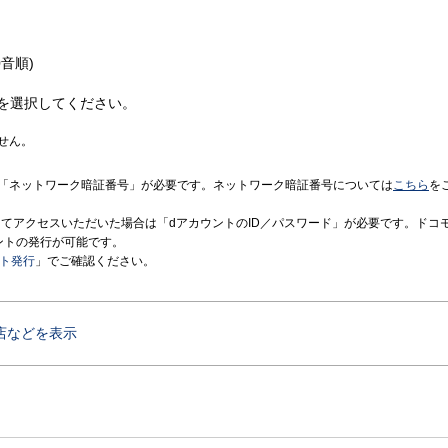
音順)
を選択してください。
せん。
「ネットワーク暗証番号」が必要です。ネットワーク暗証番号については
こちら
を
境にてアクセスいただいた場合は「dアカウントのID／パスワード」が必要です。ドコ
ントの発行が可能です。
ント発行
」でご確認ください。
店などを表示