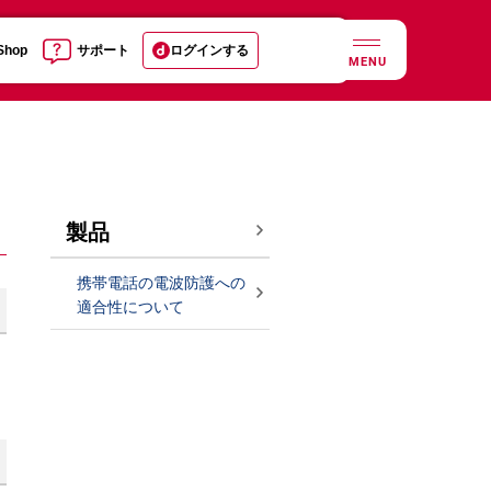
 Shop
サポート
ログインする
MENU
製品
携帯電話の電波防護への
適合性について