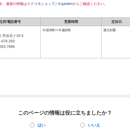
す。最新の情報は
ドコモショップ／d garden
からご確認ください。
住所/電話番号
営業時間
定休日
4
午前9時〜午後6時
第3水曜
市浜北イ16-5
-076-283
283-7896
このページの情報は役に立ちましたか？
はい
いいえ