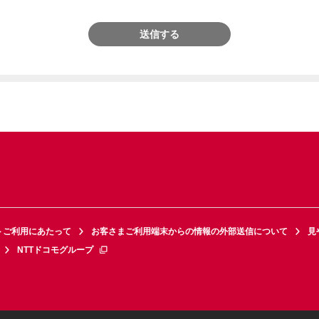
送信する
トご利用にあたって
お客さまご利用端末からの情報の外部送信について
見
NTTドコモグループ