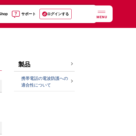
 Shop
サポート
ログインする
MENU
製品
携帯電話の電波防護への
適合性について