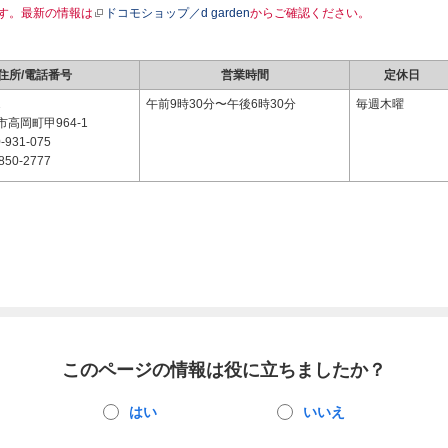
す。最新の情報は
ドコモショップ／d garden
からご確認ください。
住所/電話番号
営業時間
定休日
1
午前9時30分〜午後6時30分
毎週木曜
高岡町甲964-1
-931-075
850-2777
このページの情報は役に立ちましたか？
はい
いいえ