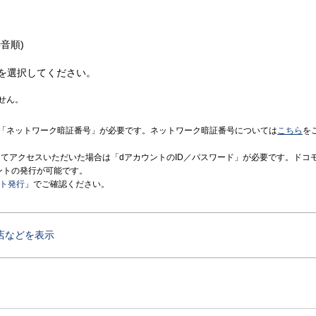
音順)
を選択してください。
せん。
「ネットワーク暗証番号」が必要です。ネットワーク暗証番号については
こちら
を
境にてアクセスいただいた場合は「dアカウントのID／パスワード」が必要です。ドコ
ントの発行が可能です。
ント発行
」でご確認ください。
店などを表示