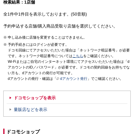
検索結果：1店舗
全1件中1件目を表示しております。(50音順)
予約申込する店舗/購入商品受取り店舗を選択してください。
申し込み後に店舗を変更することはできません。
予約手続きにはログインが必要です。
ドコモ回線にてアクセスいただいた場合は「ネットワーク暗証番号」が必要
です。ネットワーク暗証番号については
こちら
をご確認ください。
Wi-Fiまたはご自宅のインターネット環境にてアクセスいただいた場合は「d
アカウントのID／パスワード」が必要です。ドコモの契約回線をお持ちでな
い方も、dアカウントの発行が可能です。
dアカウントの発行・確認は「
dアカウント発行
」でご確認ください。
ドコモショップを表示
量販店などを表示
ドコモショップ