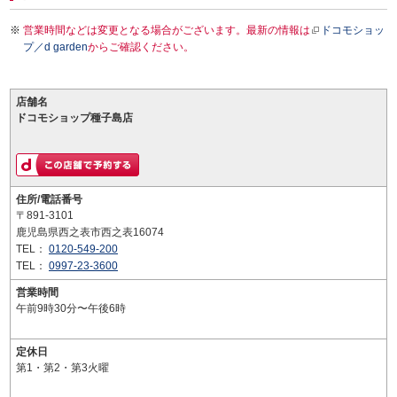
営業時間などは変更となる場合がございます。最新の情報は
ドコモショッ
プ／d garden
からご確認ください。
店舗名
ドコモショップ種子島店
住所/電話番号
〒891-3101
鹿児島県西之表市西之表16074
TEL：
0120-549-200
TEL：
0997-23-3600
営業時間
午前9時30分〜午後6時
定休日
第1・第2・第3火曜