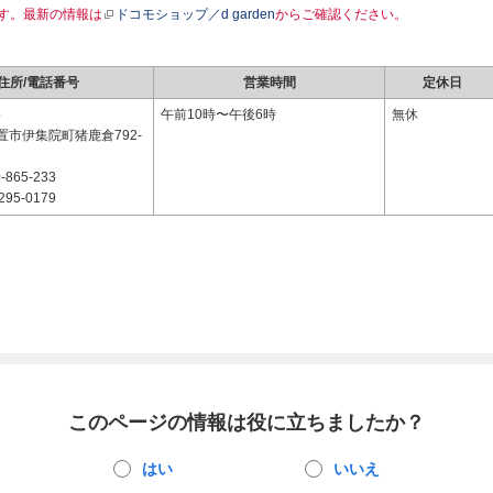
す。最新の情報は
ドコモショップ／d garden
からご確認ください。
住所/電話番号
営業時間
定休日
5
午前10時〜午後6時
無休
置市伊集院町猪鹿倉792-
-865-233
295-0179
このページの情報は役に立ちましたか？
はい
いいえ