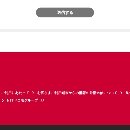
送信する
トご利用にあたって
お客さまご利用端末からの情報の外部送信について
見
NTTドコモグループ