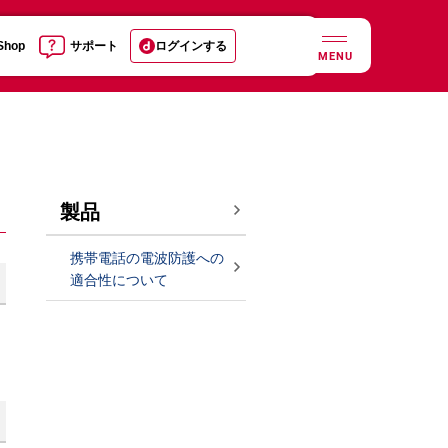
 Shop
サポート
ログインする
MENU
製品
携帯電話の電波防護への
適合性について