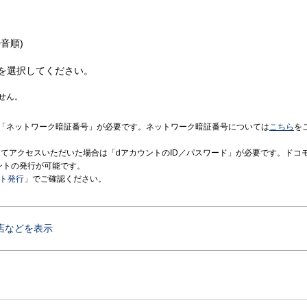
音順)
を選択してください。
せん。
「ネットワーク暗証番号」が必要です。ネットワーク暗証番号については
こちら
を
境にてアクセスいただいた場合は「dアカウントのID／パスワード」が必要です。ドコ
ントの発行が可能です。
ント発行
」でご確認ください。
店などを表示