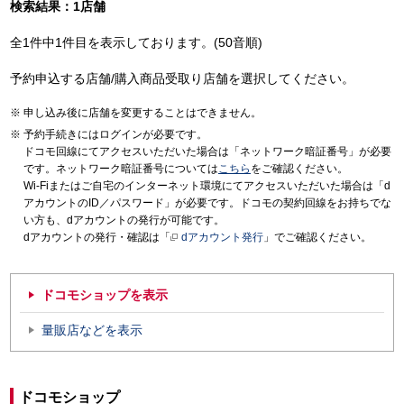
検索結果：1店舗
全1件中1件目を表示しております。(50音順)
予約申込する店舗/購入商品受取り店舗を選択してください。
申し込み後に店舗を変更することはできません。
予約手続きにはログインが必要です。
ドコモ回線にてアクセスいただいた場合は「ネットワーク暗証番号」が必要
です。ネットワーク暗証番号については
こちら
をご確認ください。
Wi-Fiまたはご自宅のインターネット環境にてアクセスいただいた場合は「d
アカウントのID／パスワード」が必要です。ドコモの契約回線をお持ちでな
い方も、dアカウントの発行が可能です。
dアカウントの発行・確認は「
dアカウント発行
」でご確認ください。
ドコモショップを表示
量販店などを表示
ドコモショップ