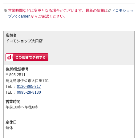
営業時間などは変更となる場合がございます。最新の情報は
ドコモショッ
プ／d garden
からご確認ください。
店舗名
ドコモショップ大口店
住所/電話番号
〒895-2511
鹿児島県伊佐市大口里761
TEL：
0120-865-317
TEL：
0995-28-8130
営業時間
午前10時〜午後6時
定休日
無休