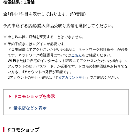
検索結果：1店舗
全1件中1件目を表示しております。(50音順)
予約申込する店舗/購入商品受取り店舗を選択してください。
申し込み後に店舗を変更することはできません。
予約手続きにはログインが必要です。
ドコモ回線にてアクセスいただいた場合は「ネットワーク暗証番号」が必要
です。ネットワーク暗証番号については
こちら
をご確認ください。
Wi-Fiまたはご自宅のインターネット環境にてアクセスいただいた場合は「d
アカウントのID／パスワード」が必要です。ドコモの契約回線をお持ちでな
い方も、dアカウントの発行が可能です。
dアカウントの発行・確認は「
dアカウント発行
」でご確認ください。
ドコモショップを表示
量販店などを表示
ドコモショップ