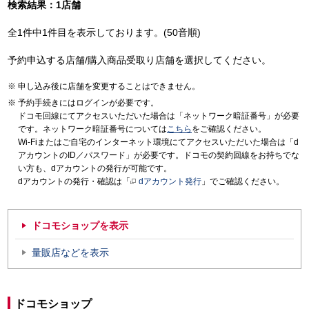
検索結果：1店舗
全1件中1件目を表示しております。(50音順)
予約申込する店舗/購入商品受取り店舗を選択してください。
申し込み後に店舗を変更することはできません。
予約手続きにはログインが必要です。
ドコモ回線にてアクセスいただいた場合は「ネットワーク暗証番号」が必要
です。ネットワーク暗証番号については
こちら
をご確認ください。
Wi-Fiまたはご自宅のインターネット環境にてアクセスいただいた場合は「d
アカウントのID／パスワード」が必要です。ドコモの契約回線をお持ちでな
い方も、dアカウントの発行が可能です。
dアカウントの発行・確認は「
dアカウント発行
」でご確認ください。
ドコモショップを表示
量販店などを表示
ドコモショップ