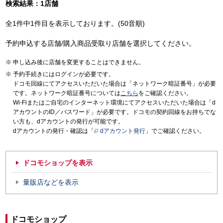
検索結果：1店舗
全1件中1件目を表示しております。(50音順)
予約申込する店舗/購入商品受取り店舗を選択してください。
申し込み後に店舗を変更することはできません。
予約手続きにはログインが必要です。
ドコモ回線にてアクセスいただいた場合は「ネットワーク暗証番号」が必要
です。ネットワーク暗証番号については
こちら
をご確認ください。
Wi-Fiまたはご自宅のインターネット環境にてアクセスいただいた場合は「d
アカウントのID／パスワード」が必要です。ドコモの契約回線をお持ちでな
い方も、dアカウントの発行が可能です。
dアカウントの発行・確認は「
dアカウント発行
」でご確認ください。
ドコモショップを表示
量販店などを表示
ドコモショップ