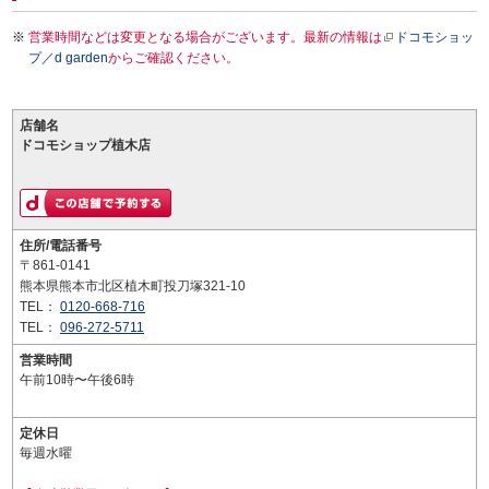
営業時間などは変更となる場合がございます。最新の情報は
ドコモショッ
プ／d garden
からご確認ください。
店舗名
ドコモショップ植木店
住所/電話番号
〒861-0141
熊本県熊本市北区植木町投刀塚321-10
TEL：
0120-668-716
TEL：
096-272-5711
営業時間
午前10時〜午後6時
定休日
毎週水曜