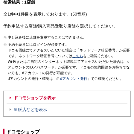
検索結果：1店舗
全1件中1件目を表示しております。(50音順)
予約申込する店舗/購入商品受取り店舗を選択してください。
申し込み後に店舗を変更することはできません。
予約手続きにはログインが必要です。
ドコモ回線にてアクセスいただいた場合は「ネットワーク暗証番号」が必要
です。ネットワーク暗証番号については
こちら
をご確認ください。
Wi-Fiまたはご自宅のインターネット環境にてアクセスいただいた場合は「d
アカウントのID／パスワード」が必要です。ドコモの契約回線をお持ちでな
い方も、dアカウントの発行が可能です。
dアカウントの発行・確認は「
dアカウント発行
」でご確認ください。
ドコモショップを表示
量販店などを表示
ドコモショップ