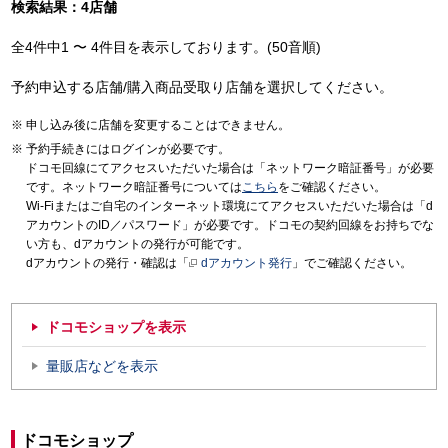
検索結果：4店舗
全4件中1 〜 4件目を表示しております。(50音順)
予約申込する店舗/購入商品受取り店舗を選択してください。
申し込み後に店舗を変更することはできません。
予約手続きにはログインが必要です。
ドコモ回線にてアクセスいただいた場合は「ネットワーク暗証番号」が必要
です。ネットワーク暗証番号については
こちら
をご確認ください。
Wi-Fiまたはご自宅のインターネット環境にてアクセスいただいた場合は「d
アカウントのID／パスワード」が必要です。ドコモの契約回線をお持ちでな
い方も、dアカウントの発行が可能です。
dアカウントの発行・確認は「
dアカウント発行
」でご確認ください。
ドコモショップを表示
量販店などを表示
ドコモショップ