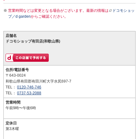
営業時間などは変更となる場合がございます。最新の情報は
ドコモショッ
プ／d garden
からご確認ください。
店舗名
ドコモショップ有田店(和歌山県)
住所/電話番号
〒643-0024
和歌山県有田郡有田川町大字水尻697-7
TEL：
0120-746-746
TEL：
0737-53-2088
営業時間
午前9時〜午後6時
定休日
第3木曜