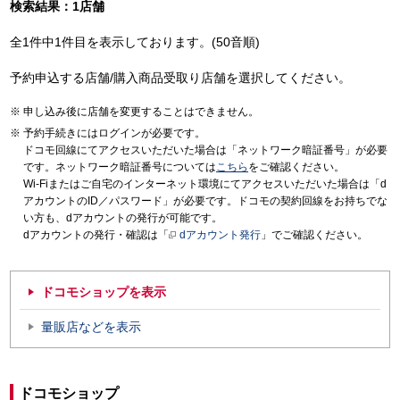
検索結果：1店舗
全1件中1件目を表示しております。(50音順)
予約申込する店舗/購入商品受取り店舗を選択してください。
申し込み後に店舗を変更することはできません。
予約手続きにはログインが必要です。
ドコモ回線にてアクセスいただいた場合は「ネットワーク暗証番号」が必要
です。ネットワーク暗証番号については
こちら
をご確認ください。
Wi-Fiまたはご自宅のインターネット環境にてアクセスいただいた場合は「d
アカウントのID／パスワード」が必要です。ドコモの契約回線をお持ちでな
い方も、dアカウントの発行が可能です。
dアカウントの発行・確認は「
dアカウント発行
」でご確認ください。
ドコモショップを表示
量販店などを表示
ドコモショップ