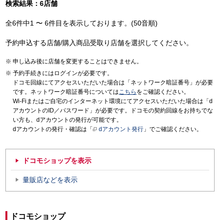
検索結果：6店舗
全6件中1 〜 6件目を表示しております。(50音順)
予約申込する店舗/購入商品受取り店舗を選択してください。
申し込み後に店舗を変更することはできません。
予約手続きにはログインが必要です。
ドコモ回線にてアクセスいただいた場合は「ネットワーク暗証番号」が必要
です。ネットワーク暗証番号については
こちら
をご確認ください。
Wi-Fiまたはご自宅のインターネット環境にてアクセスいただいた場合は「d
アカウントのID／パスワード」が必要です。ドコモの契約回線をお持ちでな
い方も、dアカウントの発行が可能です。
dアカウントの発行・確認は「
dアカウント発行
」でご確認ください。
ドコモショップを表示
量販店などを表示
ドコモショップ